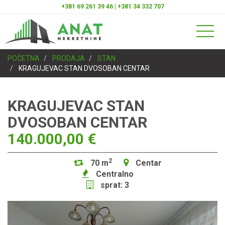
+381 69 261 39 46 | +381 34 332 707
POČETNA
PRODAJA
STAN
KRAGUJEVAC STAN DVOSOBAN CENTAR
KRAGUJEVAC STAN
DVOSOBAN CENTAR
140.000,00 €
2
70 m
Centar
Centralno
sprat: 3
Previous
Next