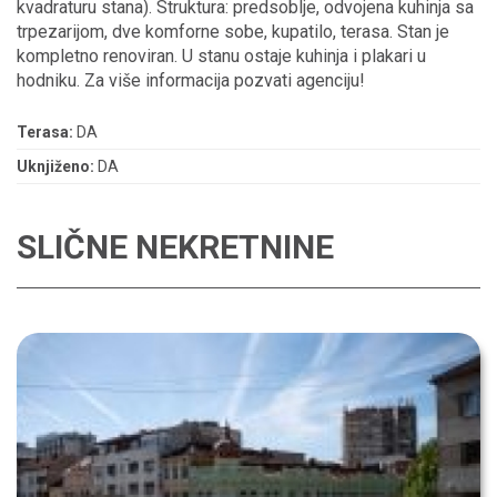
kvadraturu stana). Struktura: predsoblje, odvojena kuhinja sa
trpezarijom, dve komforne sobe, kupatilo, terasa. Stan je
kompletno renoviran. U stanu ostaje kuhinja i plakari u
hodniku. Za više informacija pozvati agenciju!
Terasa:
DA
Uknjiženo:
DA
SLIČNE NEKRETNINE