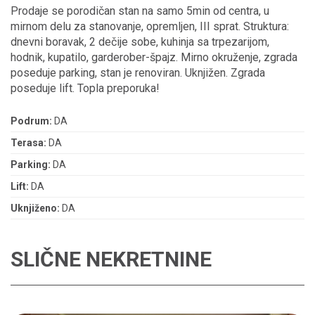
Prodaje se porodičan stan na samo 5min od centra, u
mirnom delu za stanovanje, opremljen, III sprat. Struktura:
dnevni boravak, 2 dečije sobe, kuhinja sa trpezarijom,
hodnik, kupatilo, garderober-špajz. Mirno okruženje, zgrada
poseduje parking, stan je renoviran. Uknjižen. Zgrada
poseduje lift. Topla preporuka!
Podrum:
DA
Terasa:
DA
Parking:
DA
Lift:
DA
Uknjiženo:
DA
SLIČNE NEKRETNINE