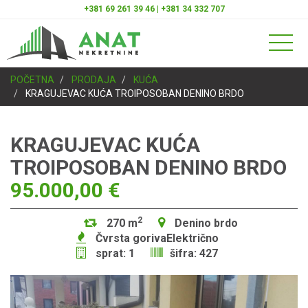
+381 69 261 39 46 | +381 34 332 707
POČETNA
PRODAJA
KUĆA
KRAGUJEVAC KUĆA TROIPOSOBAN DENINO BRDO
KRAGUJEVAC KUĆA
TROIPOSOBAN DENINO BRDO
95.000,00 €
2
270 m
Denino brdo
Čvrsta gorivaElektrično
sprat: 1
šifra: 427
Previous
Next