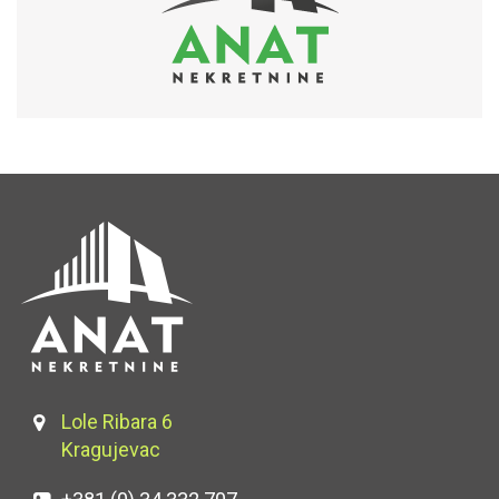
Lole Ribara 6
Kragujevac