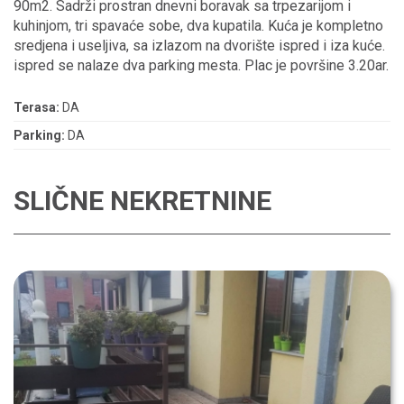
90m2. Sadrži prostran dnevni boravak sa trpezarijom i
kuhinjom, tri spavaće sobe, dva kupatila. Kuća je kompletno
sredjena i useljiva, sa izlazom na dvorište ispred i iza kuće.
ispred se nalaze dva parking mesta. Plac je površine 3.20ar.
Terasa:
DA
Parking:
DA
SLIČNE NEKRETNINE